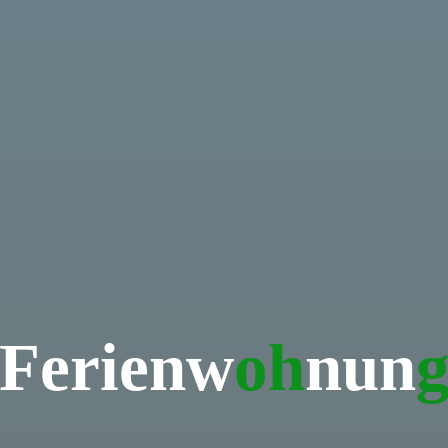
F
e
r
i
e
n
w
o
h
n
u
n